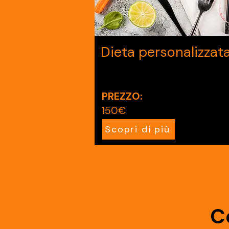
Dieta personalizzat
PREZZO:
150€
Scopri di più
C