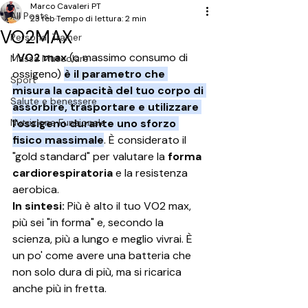
Marco Cavaleri PT
All Posts
23 feb
Tempo di lettura: 2 min
VO2MAX
Personal Trainer
l 
VO2 max
 (o massimo consumo di 
Massa Muscolare
ossigeno) 
è il parametro che 
Sport
misura la capacità del tuo corpo di 
Salute e benessere
assorbire, trasportare e utilizzare 
Nutrizione Funzionale
l'ossigeno durante uno sforzo 
fisico massimale
. È considerato il 
"gold standard" per valutare la 
forma 
cardiorespiratoria
 e la resistenza 
aerobica.
In sintesi:
 Più è alto il tuo VO2 max, 
più sei "in forma" e, secondo la 
scienza, più a lungo e meglio vivrai. È 
un po' come avere una batteria che 
non solo dura di più, ma si ricarica 
anche più in fretta.