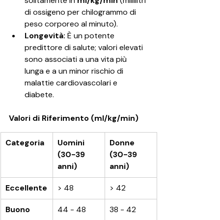
solitamente in 
ml/kg/min
 (millilitri 
di ossigeno per chilogrammo di 
peso corporeo al minuto).
Longevità:
 È un potente 
predittore di salute; valori elevati 
sono associati a una vita più 
lunga e a un minor rischio di 
malattie cardiovascolari e 
diabete.
Valori di Riferimento (ml/kg/min)
Categoria
Uomini 
Donne 
(30-39 
(30-39 
anni)
anni)
Eccellente
> 48
> 42
Buono
44 - 48
38 - 42