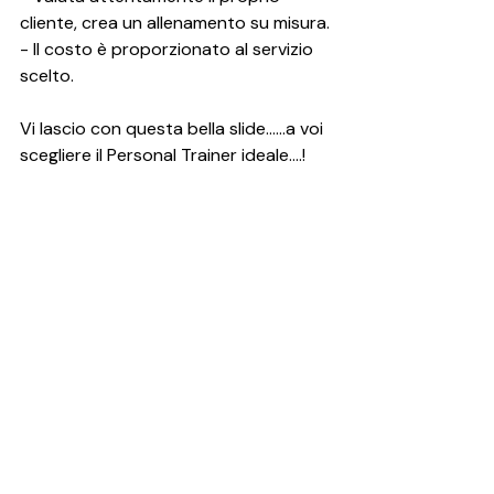
cliente, crea un allenamento su misura.
- Il costo è proporzionato al servizio 
scelto.
Vi lascio con questa bella slide......a voi 
scegliere il Personal Trainer ideale....! 
#Personaltrainer
#Personaltrainercertificato
#Personaltrainerserio
#PT
#Fitness
#Studiopersonaltraining
#Salute
#Scegliunpersonaltrainerpreparato
#Serietà
#Noinfluencerpt
#Perderepeso