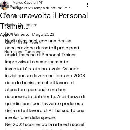
Marco Cavaleri PT
All Posts
16 ago 2023
Tempo di lettura: 1 min
C'era una volta il Personal
Personal Trainer
Trainer...
Massa Muscolare
Sport
Aggiornamento:
17 ago 2023
Negli ultimi anni, con una decisa 
Salute e benessere
accelerazione durante il pre e post 
Nutrizione Funzionale
covid, l'ascesa di Personal Trainer 
improvvisati o semplicemente 
inventati è stata notevole. Quando 
iniziai questo lavoro nel lontano 2008 
ricordo benissimo che il lavoro di 
allenatore personale era ben 
riconosciuto dal cliente. A distanza di 
quindici anni con l'avvento poderoso 
della rete il lavoro di PT ha subito una 
involuzione della specie.
Nel 2023 scorrendo la rete ed i social 